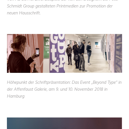
Schmidt Group gestalteten Printmedien zur Promotion der
neuen Hausschrift.
Höhepunkt der Schriftpräsentation: Das Event „Beyond Type“ in
der Affenfaust Galerie, am 9. und 10. November 2018 in
Hamburg