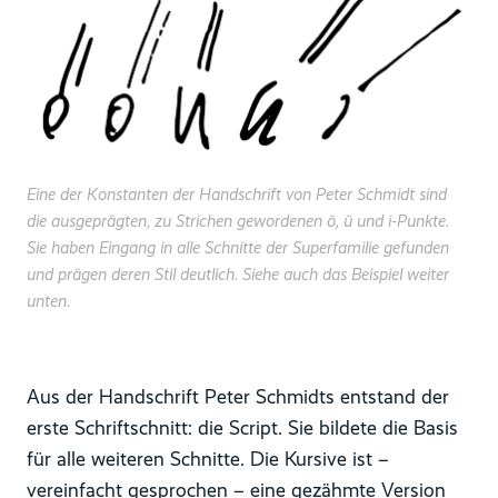
Eine der Konstanten der Handschrift von Peter Schmidt sind
die ausgeprägten, zu Strichen gewordenen ö, ü und i-Punkte.
Sie haben Eingang in alle Schnitte der Superfamilie gefunden
und prägen deren Stil deutlich. Siehe auch das Beispiel weiter
unten.
Aus der Handschrift Peter Schmidts entstand der
erste Schriftschnitt: die Script. Sie bildete die Basis
für alle weiteren Schnitte. Die Kursive ist –
vereinfacht gesprochen – eine gezähmte Version