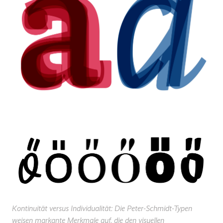
Kontinuität versus Individualität: Die Peter-Schmidt-Typen
weisen markante Merkmale auf, die den visuellen