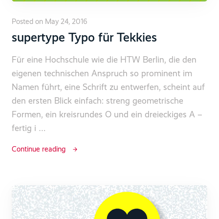
Posted on May 24, 2016
supertype Typo für Tekkies
Für eine Hochschule wie die HTW Berlin, die den
eigenen technischen Anspruch so prominent im
Namen führt, eine Schrift zu entwerfen, scheint auf
den ersten Blick einfach: streng geometrische
Formen, ein kreisrundes O und ein dreieckiges A –
fertig i …
Continue reading