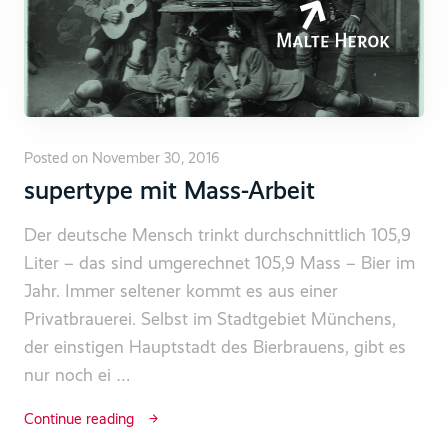
Posted on November 30, 2016
supertype mit Mass-Arbeit
Der deutsche Mensch trinkt durchschnittlich 105,9
Liter – das sind umgerechnet 105,9 Mass – Bier im
Jahr. Immer seltener kommt es aus einer
Privatbrauerei. Selbst im Stadtgebiet Münchens,
der einstigen Hauptstadt des Bierbrauens, gibt es
nur noch ei …
Continue reading