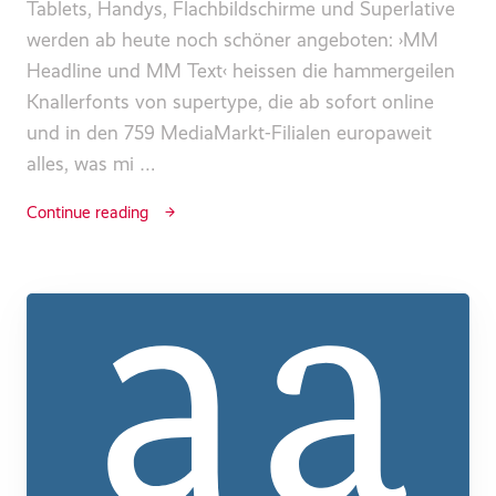
Tablets, Handys, Flachbildschirme und Superlative
werden ab heute noch schöner angeboten: ›MM
Headline und MM Text‹ heissen die hammergeilen
Knallerfonts von supertype, die ab sofort online
und in den 759 MediaMarkt-Filialen europaweit
alles, was mi …
Continue reading