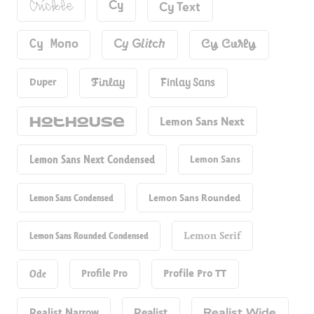
Cy Text
Cy
Crickle
Cy Mono
Cy Glitch
Cy Curly
Duper
Finlay
Finlay Sans
Hot​house
Lemon Sans Next
Lemon Sans Next Condensed
Lemon Sans
Lemon Sans Condensed
Lemon Sans Rounded
Lemon Sans Rounded Condensed
Lemon Serif
Ode
Profile Pro
Profile Pro TT
Realist Narrow
Realist
Realist Wide