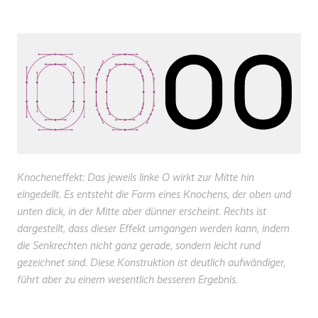
Knocheneffekt: Das jeweils linke O wirkt zur Mitte hin
eingedellt. Es entsteht die Form eines Knochens, der oben und
unten dick, in der Mitte aber dünner erscheint. Rechts ist
dargestellt, dass dieser Effekt umgangen werden kann, indem
die Senkrechten nicht ganz gerade, sondern leicht rund
gezeichnet sind. Diese Konstruktion ist deutlich aufwändiger,
führt aber zu einem wesentlich besseren Ergebnis.